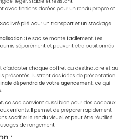
igide, léger, stable et résistant.
t avec finitions dorées pour un rendu propre et
Sac livré plié pour un transport et un stockage
lisation :
Le sac se monte facilement. Les
fournis séparément et peuvent être positionnés
 d’adapter chaque coffret au destinataire et au
els présentés illustrent des idées de présentation
finale dépendra de votre agencement
, ce qui
.
nt, ce sac convient aussi bien pour des cadeaux
’aux enfants. Il permet de préparer rapidement
s sacrifier le rendu visuel, et peut être réutilisé
es usages de rangement.
on :