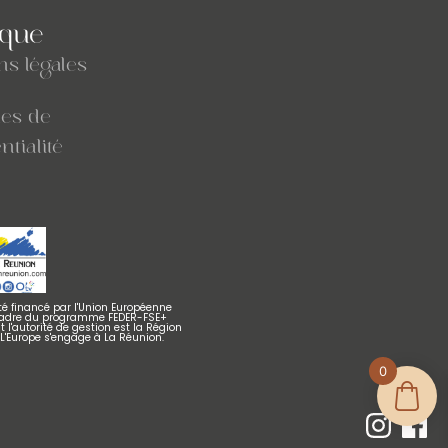
ique
ns légales
ues de
ntialité
été financé par l'Union Européenne
cadre du programme FEDER-FSE+
 l'autorité de gestion est la Région
 L'Europe s'engage à La Réunion.
0