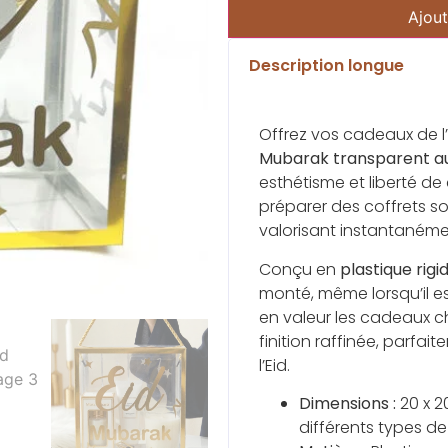
Ajout
Description longue
Offrez vos cadeaux de 
Mubarak transparent aux
esthétisme et liberté de
préparer des coffrets s
valorisant instantanéme
Conçu en
plastique rigi
monté, même lorsqu’il es
en valeur les cadeaux ch
finition raffinée, parfai
l’Eid.
Dimensions :
20 x 2
différents types d