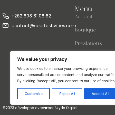
Menu
+262 693 81 06 62
Accueil
contact@noorfestivities.com
Boutique
Prestations
Contact
We value your privacy
We use cookies to enhance your browsing experience,
serve personalized ads or content, and analyze our traffic
By clicking "Accept All", you consent to our use of cookies
Customize
Reject All
Accept All
©2023 développé avec❤️par Skydo Digital