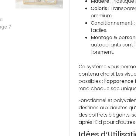
Matière :
Plastique r
Coloris :
Transparen
premium.
Conditionnement :
faciles.
Montage & personna
autocollants sont 
librement.
Ce système vous permet
contenu choisi. Les visu
possibles ;
l’apparence 
rend chaque sac unique
Fonctionnel et polyvale
destinés aux adultes qu
des coffrets élégants, san
après l’Eid pour d’autr
Idées d’Utilisati