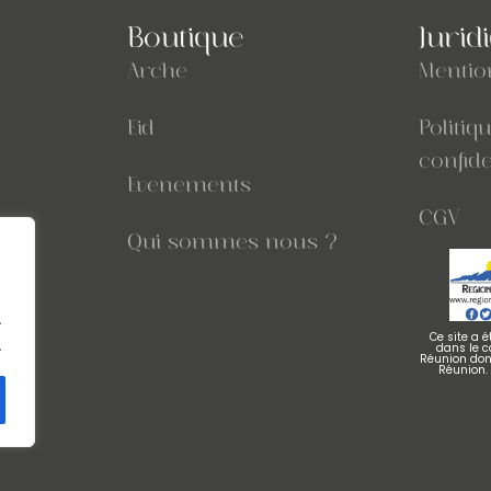
Boutique
Jurid
Arche
Mentio
Eid
Politiq
confide
Evenements
CGV
Qui sommes nous ?
.
Ce site a 
.
dans le 
Réunion dont
Réunion.