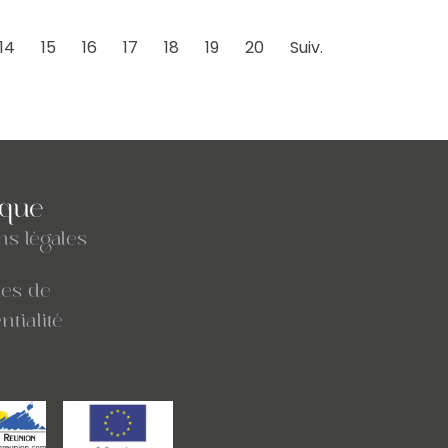
14
15
16
17
18
19
20
Suiv.
ique
ns légales
ues de
ntialité