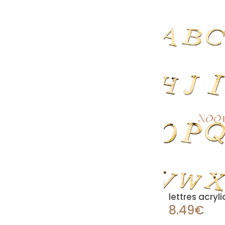
lettres acry
8.49€