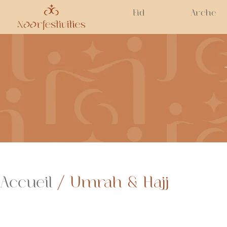
Eid
Arche
Accueil
/ Umrah & Hajj