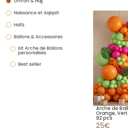
Umrah & Hajj
Naissance et Aqiqah
Hafiz
Ballons & Accessoires
Kit Arche de Ballons
personalisés
Best seller
Arche de Bal
Orange, Vert 
92 pcs
25€