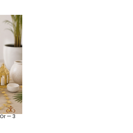
 Or — 3