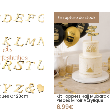
En rupture de stock
liques Or 20cm
Kit Toppers Hajj Mubarak
Pièces Miroir Acrylique
6.99€