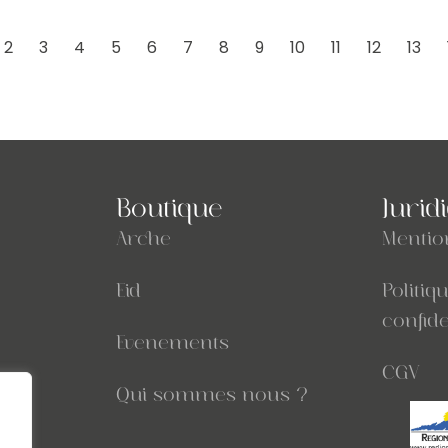
2
3
4
5
6
7
8
9
10
11
12
13
Boutique
Jurid
Arche
Mentio
Eid
Politiq
confide
Evenements
CGV
Qui sommes nous ?