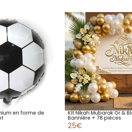
nium en forme de
Kit Nikah Mubarak Or & B
ot
Bannière + 78 pièces
25€