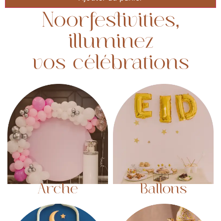
Noorfestivities,
illuminez
vos célébrations
Arche
Ballons