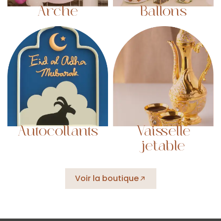
Arche
Ballons
Autocollants
Vaisselle
jetable
Voir la boutique