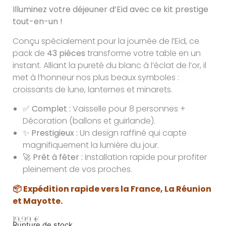
Illuminez votre déjeuner d’Eid avec ce kit prestige
tout-en-un !
Conçu spécialement pour la journée de l’Eid, ce
pack de
43 pièces
transforme votre table en un
instant. Alliant la pureté du blanc à l’éclat de l’or, il
met à l’honneur nos plus beaux symboles :
croissants de lune, lanternes et minarets.
✅
Complet :
Vaisselle pour 8 personnes +
Décoration (ballons et guirlande).
✨
Prestigieux :
Un design raffiné qui capte
magnifiquement la lumière du jour.
🚀
Prêt à fêter :
Installation rapide pour profiter
pleinement de vos proches.
📦 Expédition rapide vers la France, La Réunion
et Mayotte.
19.99
€
Rupture de stock