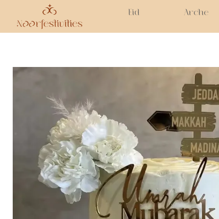
Eid
Arche