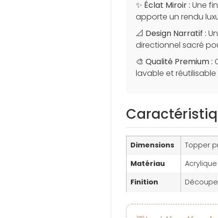
✨
Éclat Miroir :
Une fin
apporte un rendu luxu
📐
Design Narratif :
Un
directionnel sacré pou
🎨
Qualité Premium :
C
lavable et réutilisable
Caractéristi
Dimensions
Topper p
Matériau
Acrylique
Finition
Découpe 