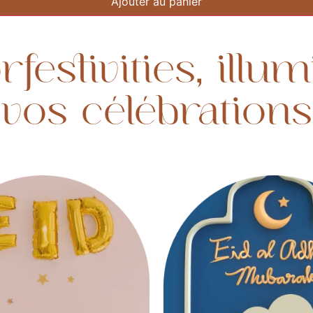
Ajouter au panier
festivities, illu
vos célébrations