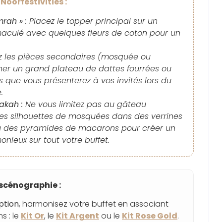
Noorfestivities :
rah » :
Placez le topper principal sur un
culé avec quelques fleurs de coton pour un
ez les pièces secondaires (mosquée ou
er un grand plateau de dattes fourrées ou
es que vous présenterez à vos invités lors du
.
akah :
Ne vous limitez pas au gâteau
 les silhouettes de mosquées dans des verrines
u des pyramides de macarons pour créer un
onieux sur tout votre buffet.
scénographie :
ption
, harmonisez votre buffet en associant
s : le
Kit Or
, le
Kit Argent
ou le
Kit Rose Gold
.