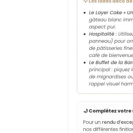
💡 Les idées déco de 
Le Layer Cake « Um
gâteau blanc imma
aspect pur.
Hospitalité :
Utilis
panneau) pour orn
de pâtisseries fin
café de bienvenue
Le Buffet de la Bar
principal : piquez
de mignardises o
rappel visuel harm
🌙 Complétez votre 
Pour un
rendu d’exce
nos différentes finition