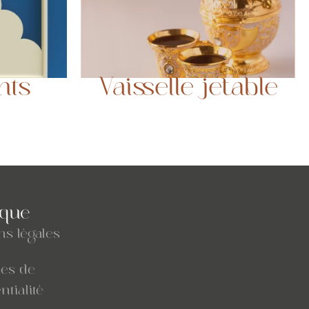
nts
Vaisselle jetable
ique
ns légales
ues de
ntialité