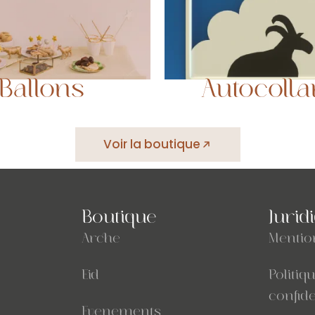
Autocolla
Ballons
Voir la boutique
Boutique
Jurid
Arche
Mentio
Eid
Politiq
confide
Evenements