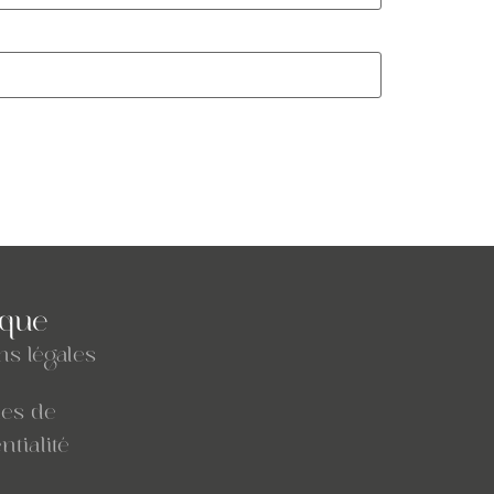
ique
ns légales
ues de
ntialité