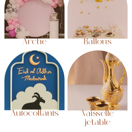
Arche
Ballons
Autocollants
Vaisselle
jetable