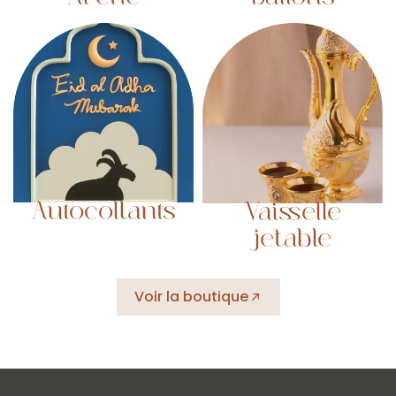
Arche
Ballons
Autocollants
Vaisselle
jetable
Voir la boutique