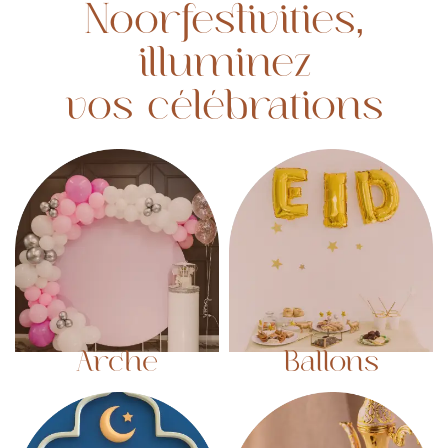
Noorfestivities,
illuminez
vos célébrations
Arche
Ballons