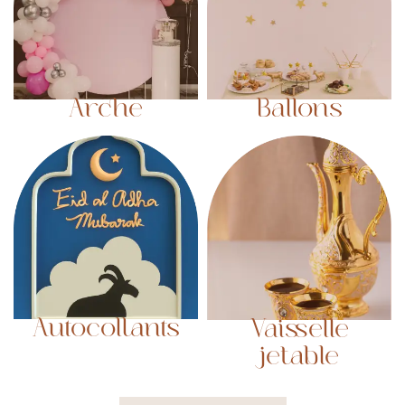
Arche
Ballons
Autocollants
Vaisselle
jetable