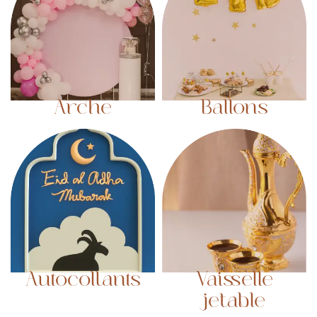
Arche
Ballons
Autocollants
Vaisselle
jetable