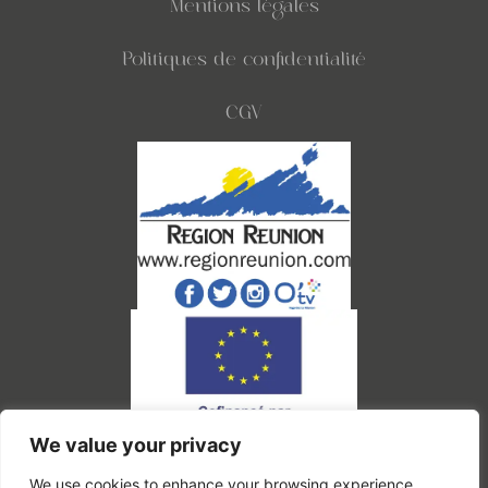
Mentions légales
Politiques de confidentialité
CGV
We value your privacy
Ce site a été financé par l'Union Européenne dans le cadre du programme FEDER-
FSE+ Réunion dont l'autorité de gestion est la Région Réunion. L'Europe s'engage à
La Réunion.
We use cookies to enhance your browsing experience,