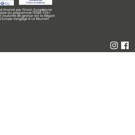
été financé par l'Union Européenne
cadre du programme FEDER-FSE+
 l'autorité de gestion est la Région
 L'Europe s'engage à La Réunion.