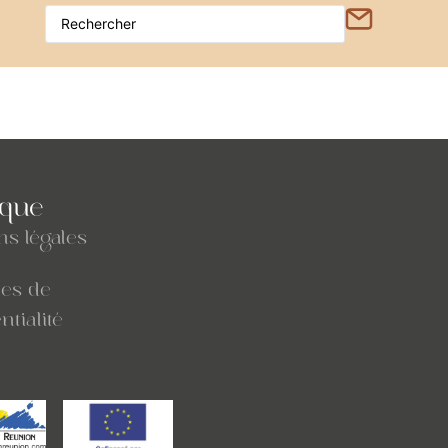
ique
ns légales
ues de
ntialité