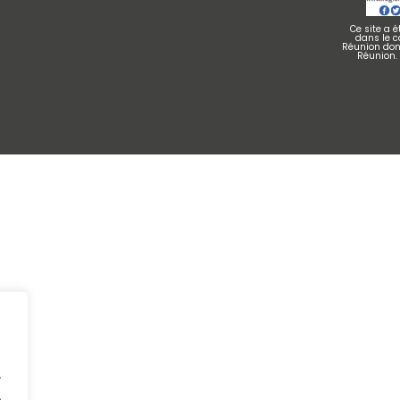
Ce site a 
dans le 
Réunion dont
Réunion.
.
.