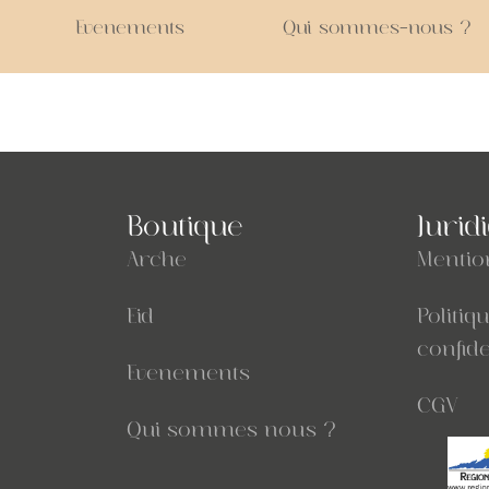
Evenements
Qui sommes-nous ?
Boutique
Jurid
Arche
Mentio
Eid
Politiq
confide
Evenements
CGV
Qui sommes nous ?