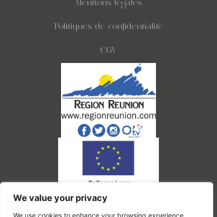
Mentions légales
Politiques de confidentialité
CGV
We value your privacy
Ce site a été financé par l'Union Européenne dans le cadre du programme FEDER-
FSE+ Réunion dont l'autorité de gestion est la Région Réunion. L'Europe s'engage à
La Réunion.
We use cookies to enhance your browsing experience,